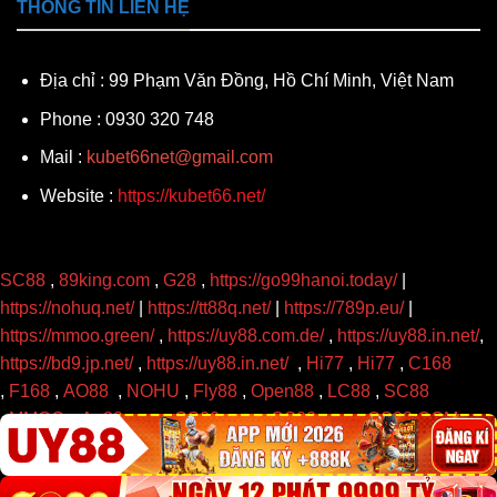
THÔNG TIN LIÊN HỆ
Địa chỉ : 99 Phạm Văn Đồng, Hồ Chí Minh, Việt Nam
Phone : 0930 320 748
Mail :
kubet66net@gmail.com
Website :
https://kubet66.net/
SC88
,
89king.com
,
G28
,
https://go99hanoi.today/
|
https://nohuq.net/
|
https://tt88q.net/
|
https://789p.eu/
|
https://mmoo.green/
,
https://uy88.com.de/
,
https://uy88.in.net/
,
https://bd9.jp.net/
,
https://uy88.in.net/
,
Hi77
,
Hi77
,
C168
,
F168
,
AO88
,
NOHU
,
Fly88
,
Open88
,
LC88
,
SC88
,
MMOO
,
Ao88.com
,
QS88.com
,
QS88 com
,
QS88 COM
,
Go99
,
LV 88